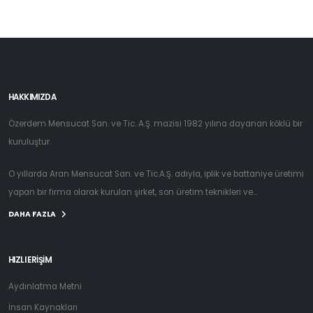
HAKKIMIZDA
Özerdem Mensucat San. ve Tic. A.Ş. mazisi 1982 yılına dayanan köklü bir
kuruluştur.
O yıllarda Aran Mensucat San. ve Tic.A.Ş. adıyla, iplik ve battaniye üretimi
yapan bir firma olarak kurulan şirket, son üretim teknikleri ve...
DAHA FAZLA
HIZLI ERİŞİM
Aydınlatma Metni
İnsan Kaynakları